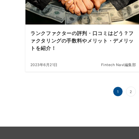
ランクファクターの評判・口コミはどう？フ
ァクタリングの手数料やメリット・デメリッ
トを紹介！
2023年6月21日
Fintech Navi編集部
投
1
2
稿
の
ペ
ー