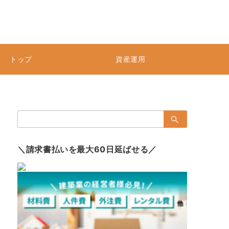
トップ
資産運用
検
索：
＼請求書払いを最大60日延ばせる／